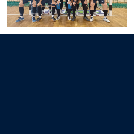
Sikeres decemberi hadjárat
A Németh Gábor vezette U20-as csapatunk
mindhárom decemberi mérkőzésén diadalt
aratott a kiemelt bajnokságban.
ELOLVASOM
FUTSAL LINKEK
MLSZ FUTSALSZAKÁG
A VESZPRÉMI HÍRPORTÁL