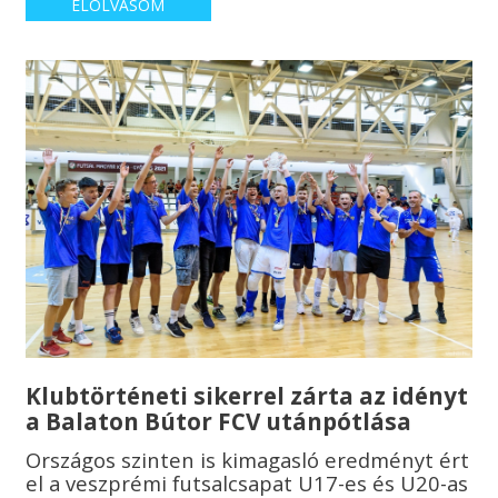
ELOLVASOM
Klubtörténeti sikerrel zárta az idényt
a Balaton Bútor FCV utánpótlása
Országos szinten is kimagasló eredményt ért
el a veszprémi futsalcsapat U17-es és U20-as