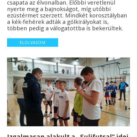
csapata az élvonalban. Előbbi veretlenül
nyerte meg a bajnokságot, míg utóbbi
ezüstérmet szerzett. Mindkét korosztályban
a kék-fehérek adták a gólkirályokat is,
többen pedig a válogatottba is bekerültek.
ELOLVASOM
Izgalmasan alakult a „Sulifutsal” idei