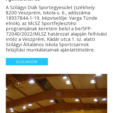
A Szilágyi Diák Sportegyesület (székhely:
8200 Veszprém, Iskola u. 6., adószáma:
18937844-1-19, képviselője: Varga Tünde
elnök), az MLSZ Sportfejlesztési
programjának keretein belül a be/SFP-
72040/2022/MLSZ határozat alapján felhívást
intéz a Veszprém, Kádár utca 1. sz. alatti
Szilágyi Általános Iskola Sportcsarnok
felújítási munkálatainak ajánlattételére.
ELOLVASOM